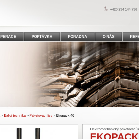
+420 234 144 736
OPERACE
POPTÁVKA
PORADNA
O NÁS
REF
a
>
Balicí technika
>
Paketovací lisy
>
Ekopack 40
Elektromechanický paketovací li
EKOPACK