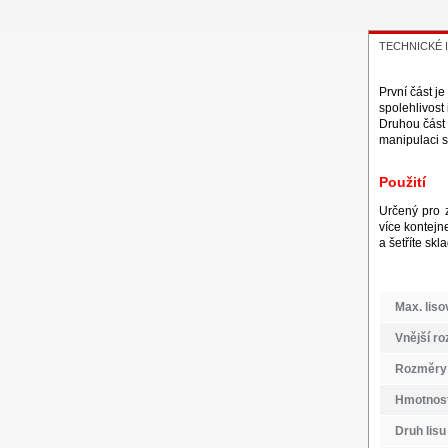
TECHNICKÉ
První část j
spolehlivost
Druhou část 
manipulaci s
Použití
Určený pro z
více kontejn
a šetříte skl
Max. liso
Vnější r
Rozměry 
Hmotnost
Druh lisu