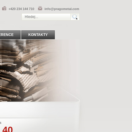
+420 234 144 710
info@pragometal.com
ERENCE
KONTAKTY
s
 40