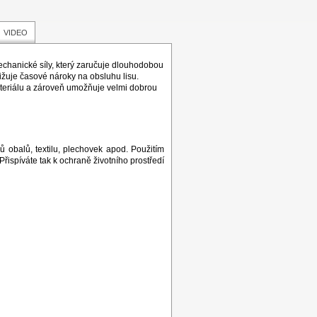
VIDEO
mechanické síly, který zaručuje dlouhodobou
ižuje časové nároky na obsluhu lisu.
ateriálu a zároveň umožňuje velmi dobrou
hů obalů, textilu, plechovek apod. Použitím
řispíváte tak k ochraně životního prostředí