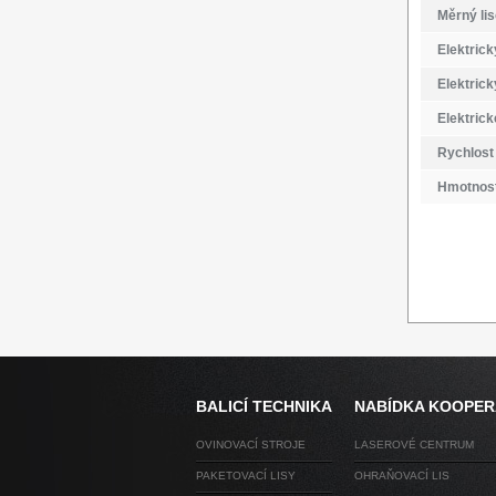
Měrný lis
Elektric
Elektric
Elektrick
Rychlost 
Hmotnost 
BALICÍ TECHNIKA
NABÍDKA KOOPE
OVINOVACÍ STROJE
LASEROVÉ CENTRUM
PAKETOVACÍ LISY
OHRAŇOVACÍ LIS