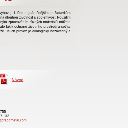
vyhovují i těm nejnáročnějším požadavkům
a dlouhou životnost a spolehlivost. Použitím
pným zpracováním různých materiálů můžete
váte tak k ochraně životního prostředí a šetříte
íze. Jejich provoz je ekologicky nezávadný a
Návod
 755
07 132
@pragometal.com