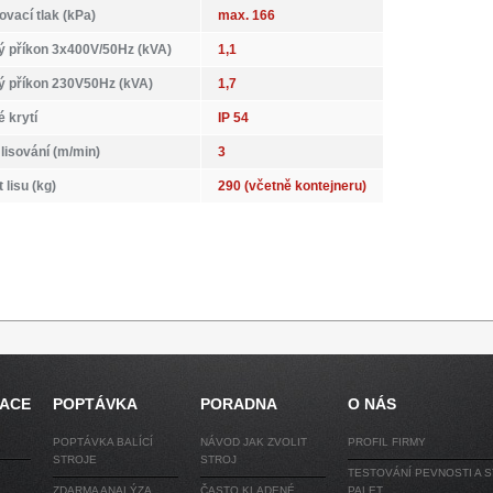
ovací tlak (kPa)
max. 166
ký příkon 3x400V/50Hz (kVA)
1,1
ký příkon 230V50Hz (kVA)
1,7
é krytí
IP 54
lisování (m/min)
3
lisu (kg)
290 (včetně kontejneru)
RACE
POPTÁVKA
PORADNA
O NÁS
POPTÁVKA BALÍCÍ
NÁVOD JAK ZVOLIT
PROFIL FIRMY
STROJE
STROJ
TESTOVÁNÍ PEVNOSTI A S
ZDARMA ANALÝZA
ČASTO KLADENÉ
PALET