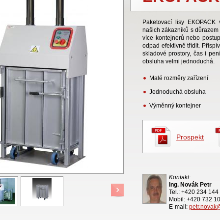
Paketovací lisy EKOPACK 
našich zákazníků s důrazem n
více kontejnerů nebo postu
odpad efektivně třídit. Přispí
skladové prostory, čas i pen
obsluha velmi jednoduchá.
Malé rozměry zařízení
Jednoduchá obsluha
Výměnný kontejner
Prospekt
Kontakt:
Ing. Novák Petr
Tel.: +420 234 144
Mobil: +420 732 1
E-mail:
petr.novak