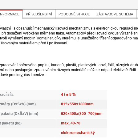
 INFORMACE
PŘÍSLUŠENSTVÍ
PODOBNÉ STROJE
ZÁSTAVBOVÉ SCHÉMA
e vlastní lis obsahující mechanický lisovací mechanizmus s elektronickou regulací 
 i při dosažení vysokého měrného tlaku. Automatický předlisovací cyklus výrazně sn
tvoří výměnný mobilní kontejner, díky kterému je umožněno třízení odpadového m
 lisovaným materiálem před i po lisovaní.
pracování sběrového papíru, kartonů, plastů, plastových lahví, fólií, různých dru
erů nebo postupným zpracováním různých materiálů můžete odpad efektivně třídit. P
adové prostory, čas i peníze.
vací síla
4 t ± 5 %
ozměry (DxŠxV) (mm)
815x550x1800mm
paketu (DxŠxV) (mm)
620x400x(300–700)mm
 paketu (kg)
max. 40-70
elektromechanický