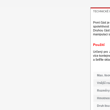
TECHNICKÉ
První část j
spolehlivos
Druhou část
manipulaci s
Použití
Určený pro z
více kontejn
a šetříte skl
Max. liso
Vnější r
Rozměry 
Hmotnost
Druh lisu