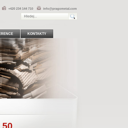
+420 234 144 710
info@pragometal.com
ERENCE
KONTAKTY
 50