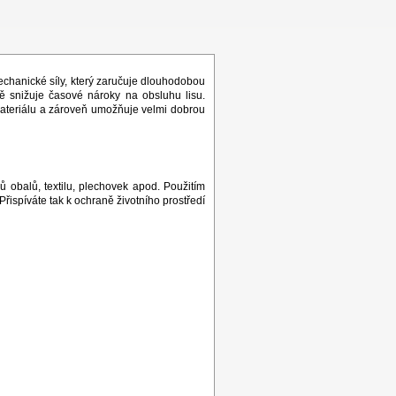
mechanické síly, který zaručuje dlouhodobou
ně snižuje časové nároky na obsluhu lisu.
materiálu a zároveň umožňuje velmi dobrou
hů obalů, textilu, plechovek apod. Použitím
řispíváte tak k ochraně životního prostředí