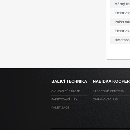
Měrný lis
Elektric
Počet vá
Elektrick
Hmotnost 
BALICÍ TECHNIKA
NABÍDKA KOOPE
OVINOVACÍ STROJE
LASEROVÉ CENTRUM
PAKETOVACÍ LISY
OHRAŇOVACÍ LIS
PALETIZACE