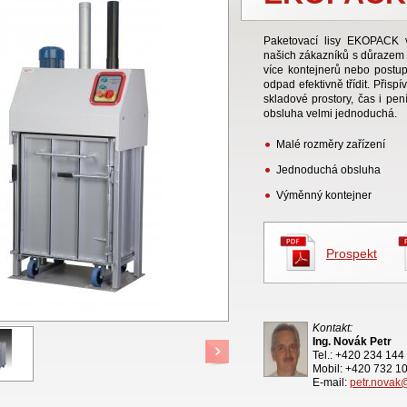
Paketovací lisy EKOPACK 
našich zákazníků s důrazem n
více kontejnerů nebo postu
odpad efektivně třídit. Přispí
skladové prostory, čas i pen
obsluha velmi jednoduchá.
Malé rozměry zařízení
Jednoduchá obsluha
Výměnný kontejner
Prospekt
Kontakt:
Ing. Novák Petr
Tel.: +420 234 144
Mobil: +420 732 1
E-mail:
petr.novak