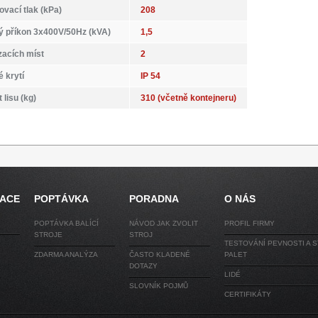
ovací tlak (kPa)
208
ký příkon 3x400V/50Hz (kVA)
1,5
zacích míst
2
é krytí
IP 54
lisu (kg)
310 (včetně kontejneru)
RACE
POPTÁVKA
PORADNA
O NÁS
POPTÁVKA BALÍCÍ
NÁVOD JAK ZVOLIT
PROFIL FIRMY
STROJE
STROJ
TESTOVÁNÍ PEVNOSTI A S
ZDARMA ANALÝZA
ČASTO KLADENÉ
PALET
DOTAZY
LIDÉ
SLOVNÍK POJMŮ
CERTIFIKÁTY