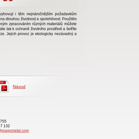
vyhovují i těm nejnáročnějším požadavkům
a dlouhou životnost a spolehlivost. Použitím
pným zpracováním různých materiálů můžete
váte tak k ochraně životního prostředí a šetříte
íze. Jejich provoz je ekologicky nezávadný a
Návod
 755
07 132
@pragometal.com