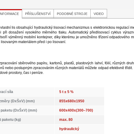
 INFORMACE
PŘÍSLUŠENSTVÍ
PODOBNÉ STROJE
VIDEO
e vlastní lis obsahující hydraulický lisovací mechanizmus s elektronickou regulací 
t i při dosažení vysokého měrného tlaku. Automatický předlisovací cyklus výraz
 tvoří výměnný mobilní kontejner, díky kterému je umožněno třízení odpadového 
 lisovaným materiálem před i po lisovaní.
pracování sběrového papíru, kartonů, plastů, plastových lahví, fólií, různých dru
erů nebo postupným zpracováním různých materiálů můžete odpad efektivně třídit. P
adové prostory, čas i peníze.
vací síla
5 t ± 5 %
ozměry (DxŠxV) (mm)
855x680x1950
paketu (DxŠxV) (mm)
600x400x(300–700)
 paketu (kg)
max. 80
hydraulický