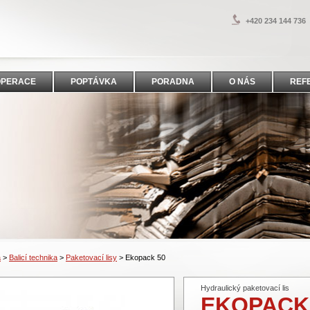
+420 234 144 736
OPERACE
POPTÁVKA
PORADNA
O NÁS
REF
a
>
Balicí technika
>
Paketovací lisy
>
Ekopack 50
Hydraulický paketovací lis
EKOPACK