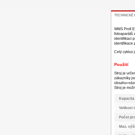
TECHNICKÉ
WMS Profi Ev
fotoaparátů 
identifikaci
identifikace
Celý cyklus 
Použití
Stroj je urč
zákazníky jso
obsahu=váz
Stroj je mož
Kapacita 
Velikost 
Počet pr
Max. výš