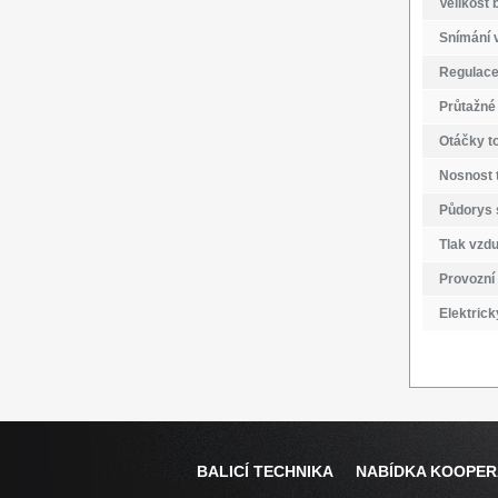
Velikost 
Snímání 
Regulace
Průtažné 
Otáčky to
Nosnost 
Půdorys 
Tlak vzd
Provozní 
Elektrick
BALICÍ TECHNIKA
NABÍDKA KOOPE