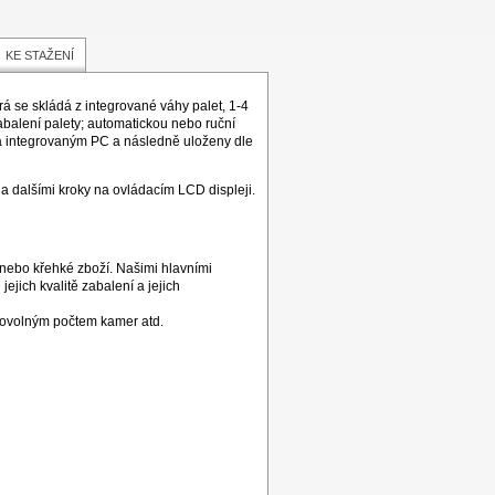
KE STAŽENÍ
rá se skládá z integrované váhy palet, 1-4
abalení palety; automatickou nebo ruční
ána integrovaným PC a následně uloženy dle
na dalšími kroky na ovládacím LCD displeji.
é nebo křehké zboží. Našimi hlavními
jejich kvalitě zabalení a jejich
ibovolným počtem kamer atd.