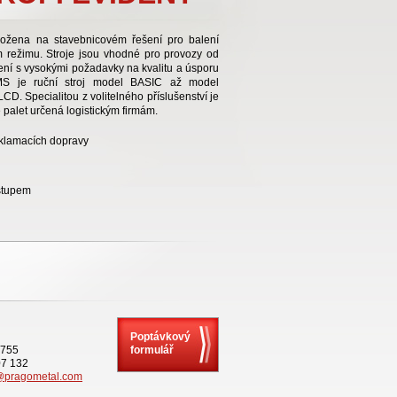
ožena na stavebnicovém řešení pro balení
 režimu. Stroje jsou vhodné pro provozy od
lení s vysokými požadavky na kvalitu a úsporu
MS je ruční stroj model BASIC až model
. Specialitou z volitelného příslušenství je
 palet určená logistickým firmám.
eklamacích dopravy
stupem
Poptávkový
 755
formulář
07 132
@pragometal.com