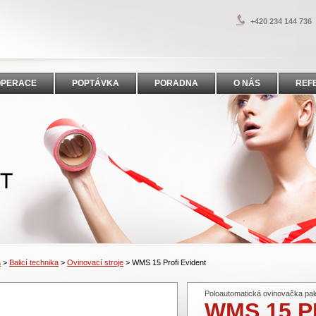
+420 234 144 736
OPERACE
POPTÁVKA
PORADNA
O NÁS
REF
a
>
Balicí technika
>
Ovinovací stroje
>
WMS 15 Profi Evident
Poloautomatická ovinovačka pal
WMS 15 P