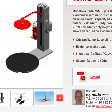
Modelová řada WMS je zal
v automatickém nebo ručním
nízké do střední kapacity ba
balení. Základem řady W
PROFI ovládaný dotykovým LCD
funkce vážení nebo evidence
Odstraní komplikace při r
Evidence kvality obalu
Integrovaná váha s PC vý
Skener čárového kódu
Návod
Kontakt:
Ing. Novák Petr
Tel.: +420 234 144
Mobil: +420 732 1
E-mail:
petr.novak