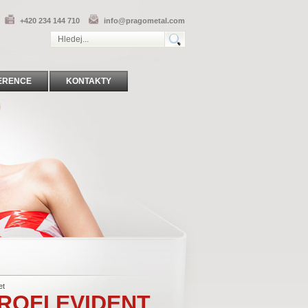
+420 234 144 710
info@pragometal.com
ERENCE
KONTAKTY
et
ROFI EVIDENT