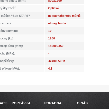
balené palety (mm):
800x1200
výšky zboží:
Optické
 otáček “Soft START“
ne (stykač) nebo měnič
zařízení:
elmag. brzda
čny (ot/min):
10
točny (kg):
1200
stroje ŠxD (mm):
1500x2350
uchu (MPa):
-
napětí (V):
3x400, 50Hz
ý příkon (kVA):
4,3
RACE
POPTÁVKA
PORADNA
O NÁS