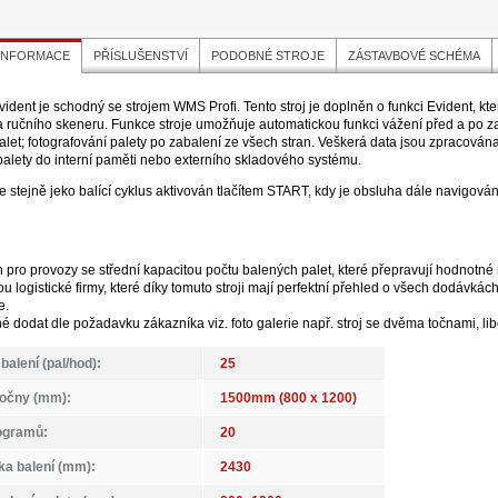
 INFORMACE
PŘÍSLUŠENSTVÍ
PODOBNÉ STROJE
ZÁSTAVBOVÉ SCHÉMA
ident je schodný se strojem WMS Profi. Tento stroj je doplněn o funkci Evident, kte
a ručního skeneru. Funkce stroje umožňuje automatickou funkci vážení před a po z
 palet; fotografování palety po zabalení ze všech stran. Veškerá data jsou zpracov
 palety do interní paměti nebo externího skladového systému.
je stejně jeko balící cyklus aktivován tlačítem START, kdy je obsluha dále navigová
en pro provozy se střední kapacitou počtu balených palet, které přepravují hodnotn
u logistické firmy, které díky tomuto stroji mají perfektní přehled o všech dodávkách 
e.
né dodat dle požadavku zákazníka viz. foto galerie např. stroj se dvěma točnami, l
balení (pal/hod):
25
točny (mm):
1500mm (800 x 1200)
ogramů:
20
ka balení (mm):
2430